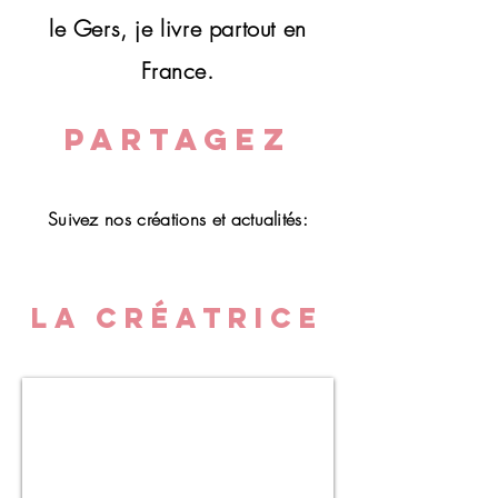
l'onglet "contact" pour nous
le Gers, je livre partout en
expliquer votre projet ou sur
avamartin-illustration.com
France.
PARTAGEZ
Suivez nos créations et actualités:
LA CRÉATRICE