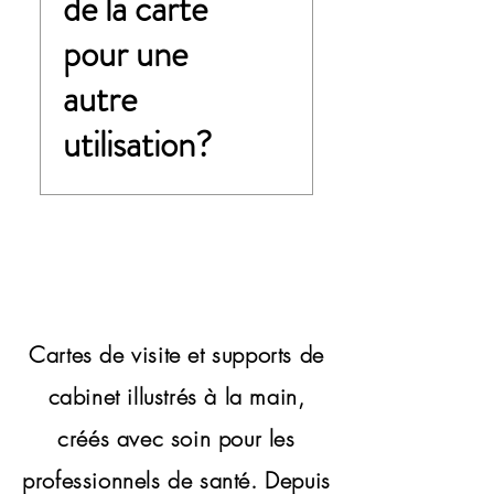
de la carte
pour une
autre
utilisation?
Non. Vous achetez une
création de carte de visite
(au format 5,5 X 8,5 cm). Le
fichier n'est pas optimisé
pour une autre utilisation. Si
vous souhaitez d'autres
Cartes de visite et supports de
prestations (entête de
cabinet illustrés à la main,
papeterie, illustrations pour
vos sites internet, logo,
créés avec soin pour les
visuels pour vitrine, flyers,
professionnels de santé.
Depuis
etc...), rendez-vous dans