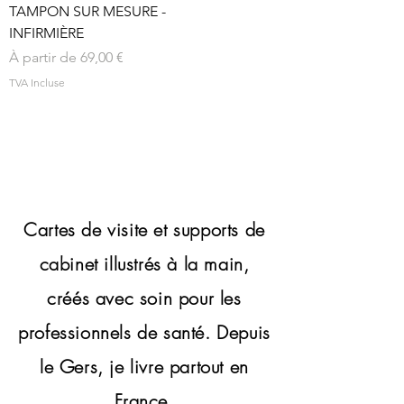
TAMPON SUR MESURE -
INFIRMIÈRE
Prix promotionnel
À partir de
69,00 €
TVA Incluse
Cartes de visite et supports de
cabinet illustrés à la main,
créés avec soin pour les
professionnels de santé.
Depuis
le Gers, je livre partout en
France.