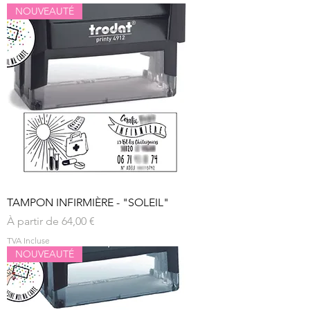
NOUVEAUTÉ
TAMPON INFIRMIÈRE - "SOLEIL"
Prix promotionnel
À partir de
64,00 €
TVA Incluse
NOUVEAUTÉ