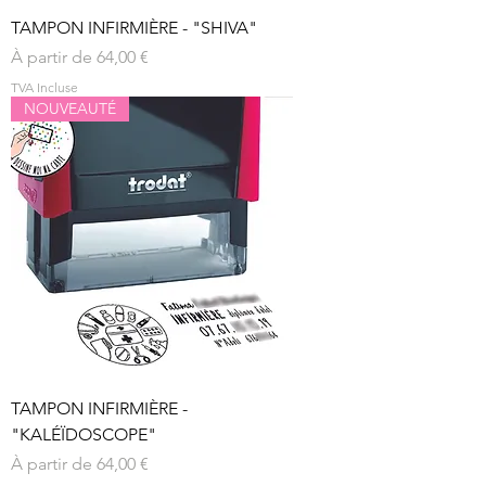
TAMPON INFIRMIÈRE - "SHIVA"
Prix promotionnel
À partir de
64,00 €
TVA Incluse
NOUVEAUTÉ
TAMPON INFIRMIÈRE -
"KALÉÏDOSCOPE"
Prix promotionnel
À partir de
64,00 €