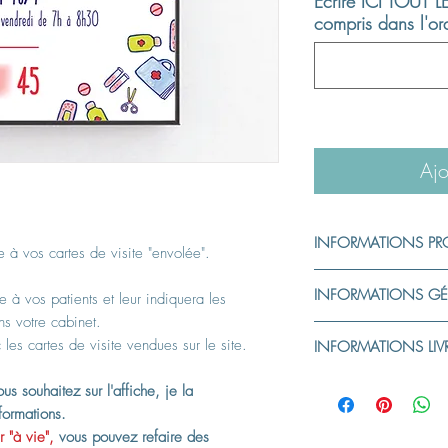
Ecrire ICI TOUT LE
compris dans l'ord
Ajo
INFORMATIONS PR
e à vos cartes de visite "envolée".
INFORMATIONS PR
INFORMATIONS GÉ
e à vos patients et leur indiquera les
Lors de votre achat, 
s votre cabinet.
"à vie" de votre affic
Pas de retours possibl
les cartes de visite vendues sur le site.
impressions lorsque v
INFORMATIONS LIV
personnalisée.
à nous ou bien par v
Le modèle que vous 
Si vous commandez se
INFORMATIONS SUR
us souhaitez sur l'affiche, je la
indications et vous e
affiche sous forme de
Papier résistant 
formations.
avant impression.
premier mail pour vali
Impressions sur pa
 "à vie",
vous pouvez refaire des
Nous n'imprimons rie