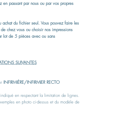
un second mail contena
adapté à toutes uti
z en passant par nous ou par vos propres
avec des marges de
Option affiche pla
Si vous choisissez no
résistantes à la pl
colis sera expédié pa
 achat du fichier seul. Vous pouvez faire les
vous nous communiq
 de chez vous ou choisir nos impressions
Nos emballages sont 
r lot de 5 pièces avec ou sans
lesquels vos cartes so
Elles sont protégées 
Les impressions et la 
ouvrés. C'est un livr
MATIONS SUIVANTES
votre colis en mains p
de la livraison, le c
dépôt/relais et vous
ur
INFIRMIÈRE/INFIRMIER RECTO
mail.
 indiqué en respectant la limitation de lignes.
xemples en photo ci-dessus et du modèle de