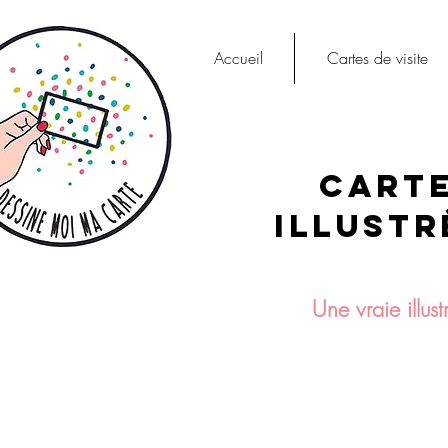
Accueil
Cartes de visite
INFIRMIERE, SAGE-FEMME, OSTÉOPATHE,
Carte
KINÉSITHÉRAPEUTE, NATUROPATHE, DIÉTÉTICIENNE,...
illustr
Une vraie illus