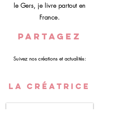
le Gers, je livre partout en
colis sera déposé dans un
dépôt/relais et vous serez
France.
prévénu(e)s par SMS et/ou mail.
PARTAGEZ
Suivez nos créations et actualités:
LA CRÉATRICE