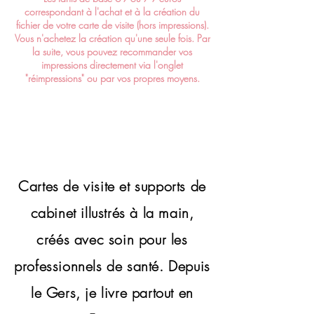
Papier résistant de grande qualité
Nous n'imprimons rien sans votre
correspondant à l'achat et à la création du
création de votre ordonnancier. Et un
90g couché mat
accord.
fichier de votre carte de visite (hors impressions).
second mail contenant le fichier prêt
Impressions sur papier classique à
Vous n'achetez la création qu'une seule fois. Par
pour l'impression avec des marges de
la surface lisse adapté à toutes
la suite, vous pouvez recommander vos
coupe de 3mm.
utilisations
impressions directement via l'onglet
Si vous choisissez notre service
"réimpressions" ou par vos propres moyens.
reliure colée à gauche
d'impressions. Votre colis sera
expédié par notre imprimeur à
l
’
adresse que vous nous
communiquez.
Nos emballages sont de petits colis
en cartons dans lesquels vos cartes
sont emballées sous film plastifié.
Cartes de visite et supports de
Elles sont protégées par du papier
cabinet illustrés à la main,
recyclé.
Les impressions et la livraison sont
créés avec soin pour les
faites sous 5 jours ouvrés. C'est un
livreur Chronopost qui vous remettra
professionnels de santé.
Depuis
votre colis en mains propres. Si vous
le Gers, je livre partout en
êtes absent(es) lors de la livraison, le
colis sera déposé dans un