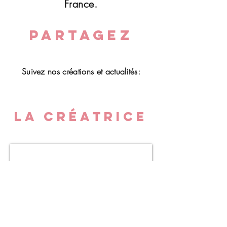
France.
dépôt/relais et vous serez
prévénu(e)s par SMS et/ou mail.
PARTAGEZ
Suivez nos créations et actualités:
LA CRÉATRICE